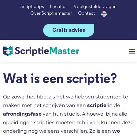
Scriptietips
Locaties
Veelgestelde vragen
Over Scriptiemaster
Contact
Gratis advies
Vo
Wat is een scriptie?
Op zowel het hbo, als het wo hebben studenten te
maken met het schrijven van een
scriptie
in de
afrondingsfase
van hun studie. Alhoewel bijna alle
opleidingen scripties moeten schrijven, kunnen deze
onderling nog weleens verschillen. Zo is een
wo