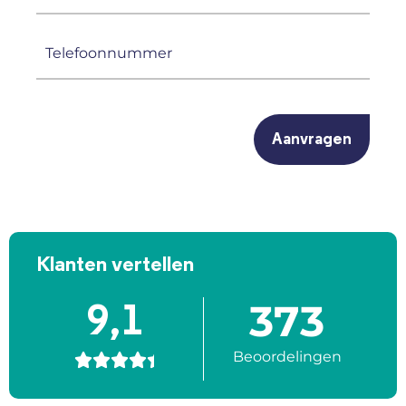
mailadres
(Vereist)
Telefoonnummer
(Vereist)
CAPTCHA
Klanten vertellen
373
9,1
Beoordelingen




