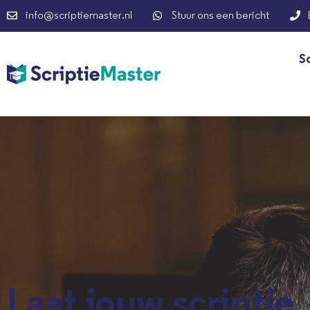
info@scriptiemaster.nl
Stuur ons een bericht
S
Laat jouw scriptie