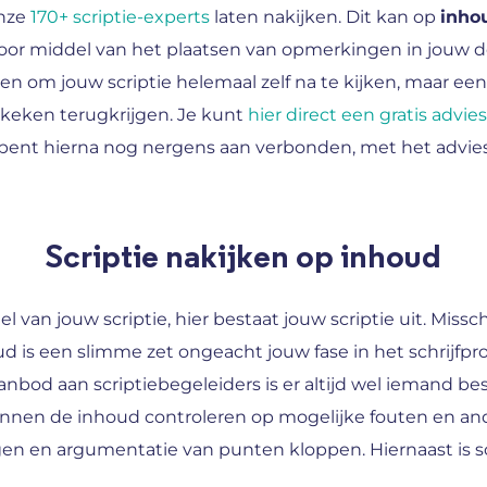
onze
170+ scriptie-experts
laten nakijken. Dit kan op
inho
 door middel van het plaatsen van opmerkingen in jouw 
n om jouw scriptie helemaal zelf na te kijken, maar een s
ekeken terugkrijgen. Je kunt
hier direct een gratis advi
 Je bent hierna nog nergens aan verbonden, met het advi
Scriptie nakijken op inhoud
el van jouw scriptie, hier bestaat jouw scriptie uit. Miss
 is een slimme zet ongeacht jouw fase in het schrijfpro
anbod aan scriptiebegeleiders is er altijd wel iemand bes
en de inhoud controleren op mogelijke fouten en ande
en en argumentatie van punten kloppen. Hiernaast is scr