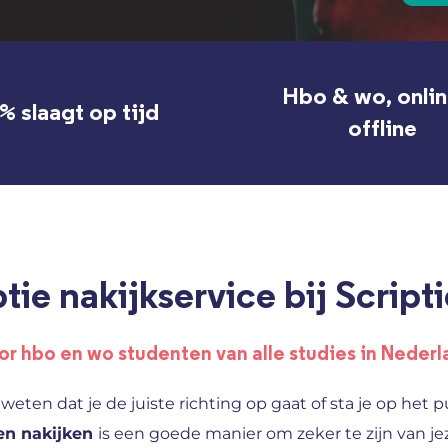
Hbo & wo, onli
% slaagt op tijd
offline
tie nakijkservice bij Scrip
or hbo en wo studenten van alle studies in Nederl
 weten dat je de juiste richting op gaat of sta je op het pu
ten nakijken
is een goede manier om zeker te zijn van jez