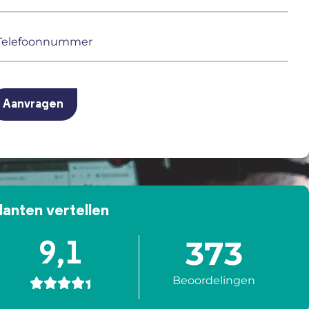
ailadres
ereist)
elefoonnummer
ereist)
APTCHA
lanten vertellen
373
9,1
Beoordelingen




