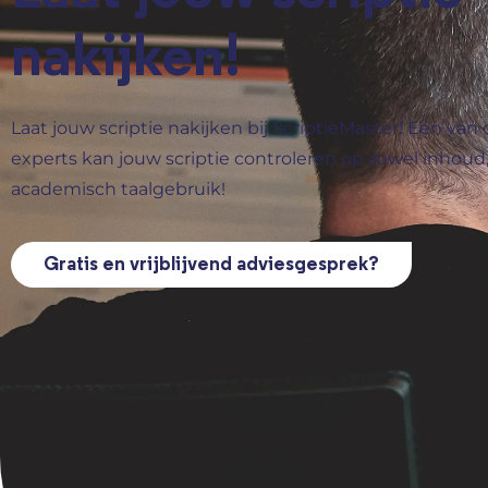
nakijken!
Laat jouw scriptie nakijken bij ScriptieMaster! Eén van 
experts kan jouw scriptie controleren op zowel inhoud
academisch taalgebruik!
Gratis en vrijblijvend adviesgesprek?