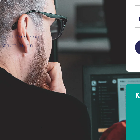
m
(V
T
(V
onze 170+ scriptie-
C
, structuur en
K