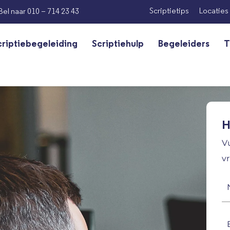
Scriptietips
Locaties
Bel naar 010 – 714 23 43
criptiebegeleiding
Scriptiehulp
Begeleiders
T
H
V
vr
N
(V
E-