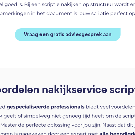
 goed is. Bij een scriptie nakijken op structuur wordt e
opmerkingen in het document is jouw scriptie perfect 
Vraag een gratis adviesgesprek aan
ordelen nakijkservice scrip
ied
gespecialiseerde professionals
biedt veel voordele
geeft of simpelweg niet genoeg tijd heeft om de scriptie
ieMaster de perfecte oplossing voor jou zijn. Naast dat di
e voren is nagekeken door een expert met
alle benodigd