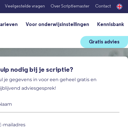
Veelgestelde vragen
Over Scriptiemaster
Contact
arieven
Voor onderwijsinstellingen
Kennisbank
Gratis advies
ulp nodig bij je scriptie?
ul je gegevens in voor een geheel gratis en
ijblijvend adviesgesprek!
aam
ereist)