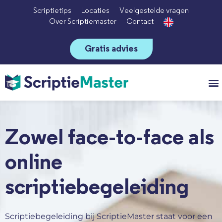
Scriptietips
Locaties
Veelgestelde vragen
Over Scriptiemaster
Contact
Gratis advies
Vo
Zowel face-to-face als
online
scriptiebegeleiding
Scriptiebegeleiding bij ScriptieMaster staat voor een