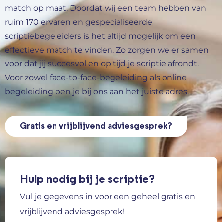
match op maat. Doordat wij een team hebben van
ruim 170 ervaren en gespecialiseerde
scriptiebegeleiders is het altijd mogelijk om een
effectieve match te vinden. Zo zorgen we er samen
voor dat jij succesvol en op tijd je scriptie afrondt.
Voor zowel face-to-face-begeleiding als online
begeleiding ben je bij ons aan het juiste adres.
Gratis en vrijblijvend adviesgesprek?
Hulp nodig bij je scriptie?
Vul je gegevens in voor een geheel gratis en
vrijblijvend adviesgesprek!