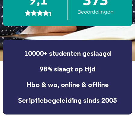
373
9,1
Beoordelingen





10000+ studenten geslaagd
98% slaagt op tijd
Hbo & wo, online & offline
Scriptiebegeleiding sinds 2005