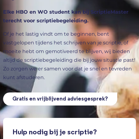
Elke HBO en WO student kan bij ScriptieMaster
terecht voor scriptiebegeleiding.
Of je het lastig vindt om te beginnen, bent
vastgelopen tijdens het schrijven van je scriptie, of
moeite hebt om gemotiveerd te blijven, wij bieden
altijd de scriptiebegeleiding die bij jouw situatie past!
Zo zorgen we er samen voor dat je snel en tevreden
kunt afstuderen.
Gratis en vrijblijvend adviesgesprek?
Hulp nodig bij je scriptie?