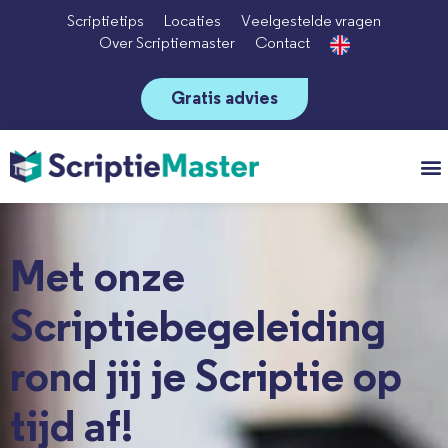
Scriptietips
Locaties
Veelgestelde vragen
Over Scriptiemaster
Contact
Gratis advies
Vo
Met onze
Scriptiebegeleiding
rond jij je Scriptie op
tijd af!