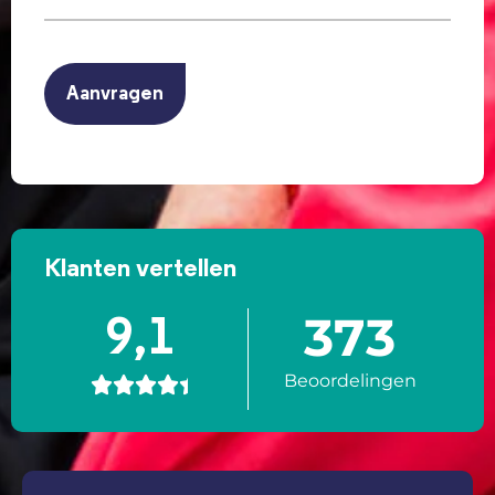
(Vereist)
CAPTCHA
Klanten vertellen
373
9,1
Beoordelingen




