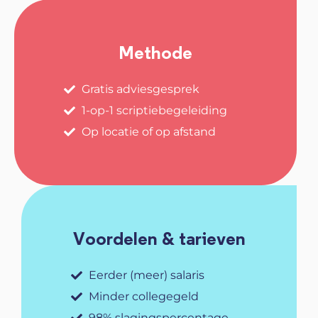
Methode
Gratis adviesgesprek
1-op-1 scriptiebegeleiding
Op locatie of op afstand
Voordelen & tarieven
Eerder (meer) salaris
Minder collegegeld
98% slagingspercentage