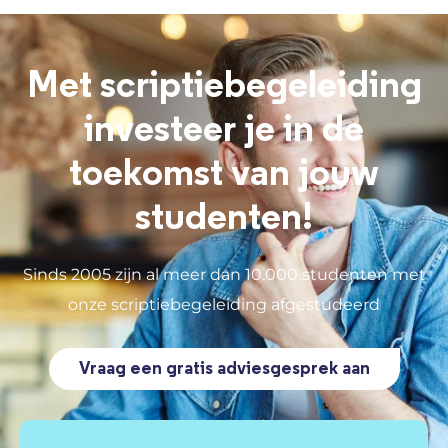
Met scriptiebegeleiding
investeer je in de
toekomst van jouw
studenten!
Sinds 2005 zijn al meer dan 10.000 studenten met
onze scriptiebegeleiding afgestudeerd
Vraag een gratis adviesgesprek aan