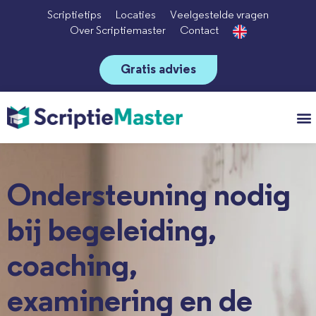
Scriptietips
Locaties
Veelgestelde vragen
Over Scriptiemaster
Contact
Gratis advies
Vo
Ondersteuning nodig
bij begeleiding,
coaching,
examinering en de