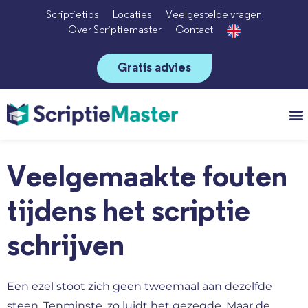
Scriptietips
Locaties
Veelgestelde vragen
Over Scriptiemaster
Contact
Gratis advies
Vo
Veelgemaakte fouten
tijdens het scriptie
schrijven
Een ezel stoot zich geen tweemaal aan dezelfde
steen. Tenminste, zo luidt het gezegde. Maar de