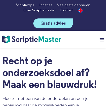
Scriptietips
Locaties
Veelgestelde vragen
Over Scriptiemaster
Contact
Gratis advies
Vo
Recht op je
onderzoeksdoel af?
Maak een blauwdruk!
Moeite met een van de onderdelen en ben je
benieuwd naar de mogelijkheden van je