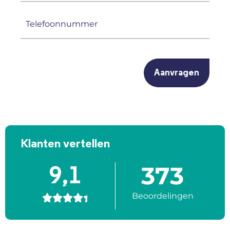
(Vereist)
Telefoonnummer
(Vereist)
CAPTCHA
Klanten vertellen
373
9,1
Beoordelingen




