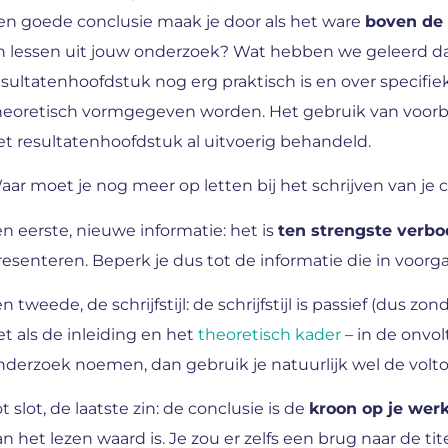
en goede conclusie maak je door als het ware
boven de 
n lessen uit jouw onderzoek? Wat hebben we geleerd dat
esultatenhoofdstuk nog erg praktisch is en over specifie
heoretisch vormgegeven worden. Het gebruik van voorbee
et resultatenhoofdstuk al uitvoerig behandeld.
aar moet je nog meer op letten bij het schrijven van je 
en eerste, nieuwe informatie: het is
ten strengste verb
resenteren. Beperk je dus tot de informatie die in voor
n tweede, de schrijfstijl: de schrijfstijl is passief (dus zo
et als de inleiding en het
theoretisch kader
– in de onvol
nderzoek noemen, dan gebruik je natuurlijk wel de volto
t slot, de laatste zin: de conclusie is de
kroon op je wer
an het lezen waard is. Je zou er zelfs een brug naar de t