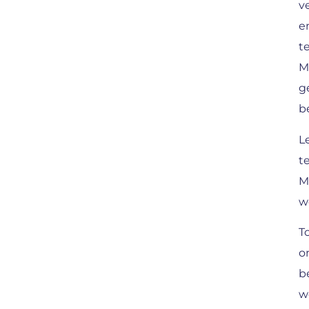
v
e
t
M
g
be
L
t
M
w
T
o
b
w