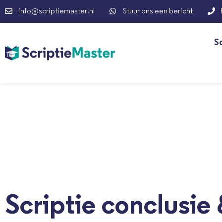
info@scriptiemaster.nl
Stuur ons een bericht
S
Scriptie conclusie 