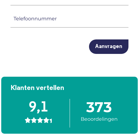
mailadres
(Vereist)
Telefoonnummer
(Vereist)
CAPTCHA
Klanten vertellen
373
9,1
Beoordelingen




