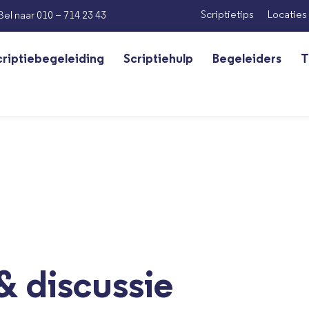
Scriptietips
Locaties
Bel naar 010 – 714 23 43
criptiebegeleiding
Scriptiehulp
Begeleiders
T
& discussie