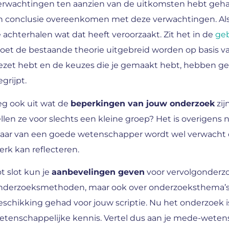
erwachtingen ten aanzien van de uitkomsten hebt gehad,
n conclusie overeenkomen met deze verwachtingen. Als 
e achterhalen wat dat heeft veroorzaakt. Zit het in de
ge
oet de bestaande theorie uitgebreid worden op basis va
ezet hebt en de keuzes die je gemaakt hebt, hebben gevol
grijpt.
eg ook uit wat de
beperkingen van jouw onderzoek
zij
ellen ze voor slechts een kleine groep? Het is overigens 
aar van een goede wetenschapper wordt wel verwacht dat 
erk kan reflecteren.
ot slot kun je
aanbevelingen geven
voor vervolgonderzo
nderzoeksmethoden, maar ook over onderzoeksthema’s. J
eschikking gehad voor jouw scriptie. Nu het onderzoek is
etenschappelijke kennis. Vertel dus aan je mede-wetens