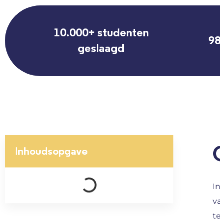
10.000+ studenten
98
geslaagd
Inhoudsopgave
I
v
t