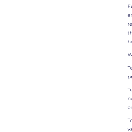
E
e
r
t
h
W
T
p
Te
n
o
To
v