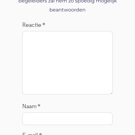
begeleiders zal hem zo spoedig mogelijk
beantwoorden
Reactie
*
Naam
*