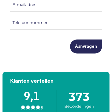
E-
mailadres
(Vereist)
Telefoonnummer
(Vereist)
CAPTCHA
Klanten vertellen
373
9,1
Beoordelingen




