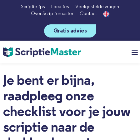
Scriptietips
Locaties
Veelgestelde vragen
Over Scriptiemaster
Contact
Gratis advies
Vo
Je bent er bijna,
raadpleeg onze
checklist voor je jouw
scriptie naar de