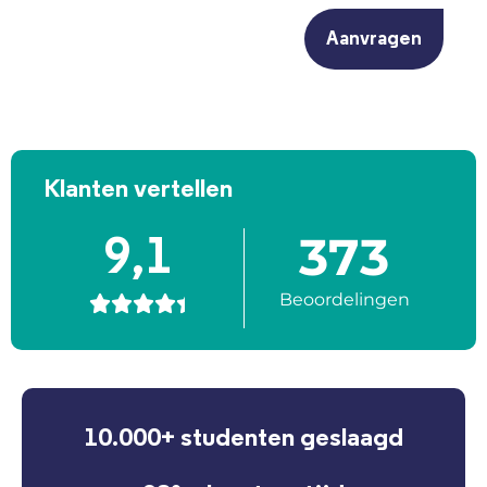
Klanten vertellen
373
9,1
Beoordelingen





10.000+ studenten geslaagd