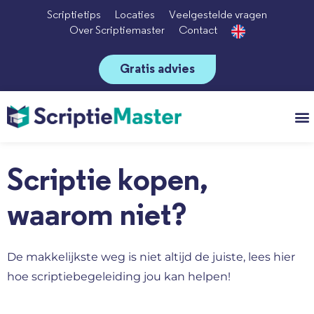
Scriptietips
Locaties
Veelgestelde vragen
Over Scriptiemaster
Contact
Gratis advies
Vo
Scriptie kopen,
waarom niet?
De makkelijkste weg is niet altijd de juiste, lees hier
hoe scriptiebegeleiding jou kan helpen!