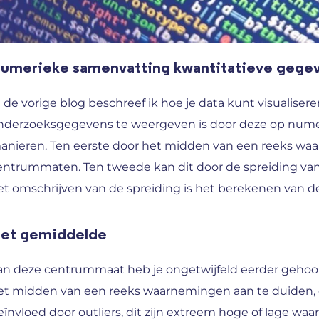
umerieke samenvatting kwantitatieve gege
n de vorige blog beschreef ik hoe je data kunt visualiser
nderzoeksgegevens te weergeven is door deze op numer
anieren. Ten eerste door het midden van een reeks waa
entrummaten. Ten tweede kan dit door de spreiding va
et omschrijven van de spreiding is het berekenen van de
et gemiddelde
an deze centrummaat heb je ongetwijfeld eerder gehoo
et midden van een reeks waarnemingen aan te duiden, en
eïnvloed door outliers, dit zijn extreem hoge of lage w