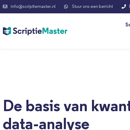
info@scriptiemaster.nl
Stuur ons een bericht
S
De basis van kwant
data-analyse