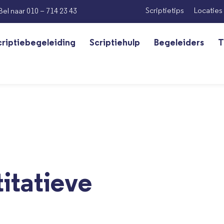
Scriptietips
Locaties
Bel naar 010 – 714 23 43
criptiebegeleiding
Scriptiehulp
Begeleiders
T
itatieve