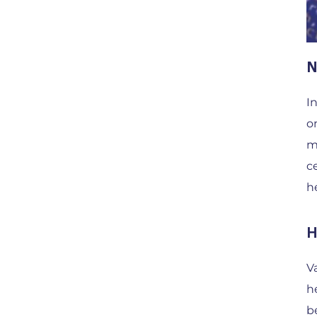
N
I
o
m
c
h
H
V
h
b