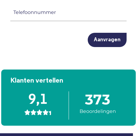
(Vereist)
Telefoonnummer
(Vereist)
CAPTCHA
Klanten vertellen
373
9,1
Beoordelingen




