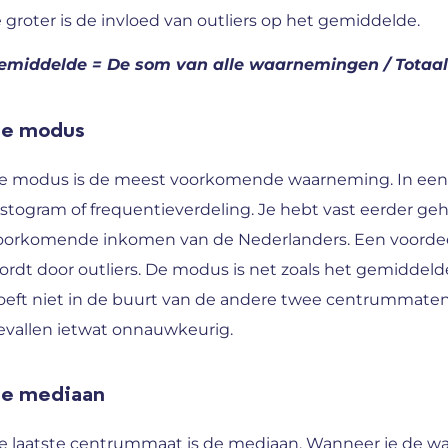
e groter is de invloed van outliers op het gemiddelde.
emiddelde = De som van alle waarnemingen / Totaa
e modus
e modus is de meest voorkomende waarneming. In een sc
istogram of frequentieverdeling. Je hebt vast eerder ge
oorkomende inkomen van de Nederlanders. Een voordee
ordt door outliers. De modus is net zoals het gemidd
oeft niet in de buurt van de andere twee centrummaten
evallen ietwat onnauwkeurig.
e mediaan
e laatste centrummaat is de mediaan. Wanneer je de waa