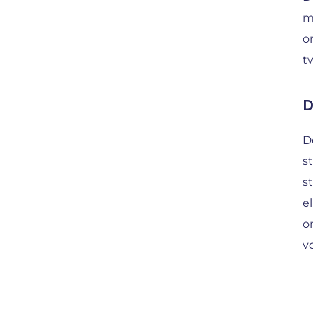
m
o
t
D
D
s
s
e
o
v