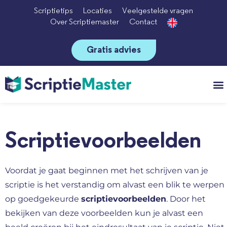
Scriptietips
Locaties
Veelgestelde vragen
Over Scriptiemaster
Contact
Gratis advies
Vo
Scriptievoorbeelden
Voordat je gaat beginnen met het schrijven van je
scriptie is het verstandig om alvast een blik te werpen
op goedgekeurde
scriptievoorbeelden
. Door het
bekijken van deze voorbeelden kun je alvast een