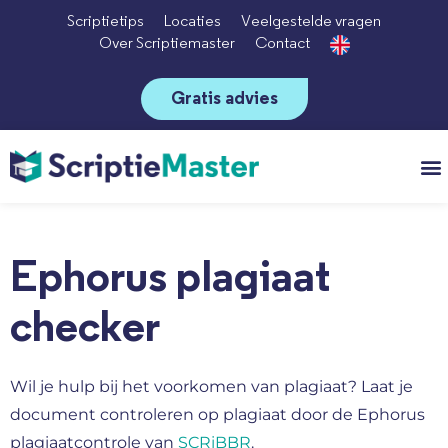
Scriptietips
Locaties
Veelgestelde vragen
Over Scriptiemaster
Contact
Gratis advies
Vo
Ephorus plagiaat
checker
Wil je hulp bij het voorkomen van plagiaat? Laat je
document controleren op plagiaat door de Ephorus
plagiaatcontrole van
SCRiBBR
.