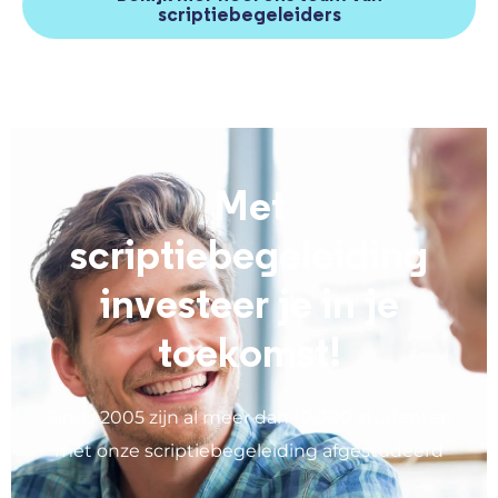
scriptiebegeleiders
Met
scriptiebegeleiding
investeer je in je
toekomst!
Sinds 2005 zijn al meer dan 10.000 studenten
met onze scriptiebegeleiding afgestudeerd