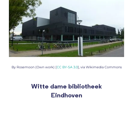
By Rosemoon (Own work) [
CC BY-SA 3.0
], via Wikimedia Commons
Witte dame bibliotheek
Eindhoven