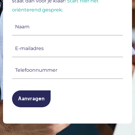
staat dan voor je klaar!
Start hier het
oriënterend gesprek
.
Naam
(Vereist)
E-
mailadres
(Vereist)
Telefoonnummer
(Vereist)
CAPTCHA