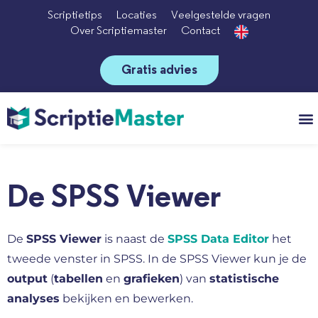
Scriptietips
Locaties
Veelgestelde vragen
Over Scriptiemaster
Contact
Gratis advies
Vo
De SPSS Viewer
De
SPSS Viewer
is naast de
SPSS Data Editor
het
tweede venster in SPSS. In de SPSS Viewer kun je de
output
(
tabellen
en
grafieken
) van
statistische
analyses
bekijken en bewerken.