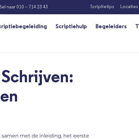
Scriptietips
Locaties
Bel naar 010 – 714 23 43
criptiebegeleiding
Scriptiehulp
Begeleiders
T
 Schrijven:
 en
ak, samen met de inleiding, het eerste