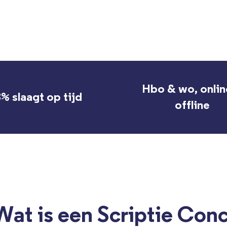
Hbo & wo, onlin
% slaagt op tijd
offline
Wat is een Scriptie Con