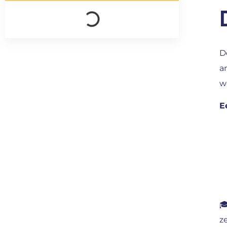
D
a
w
E

z