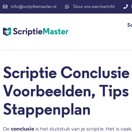
info@scriptiemaster.nl
Stuur ons een bericht
S
Scriptie Conclusie
Voorbeelden, Tips
Stappenplan
De
conclusie
is het sluitstuk van je scriptie. Het is va