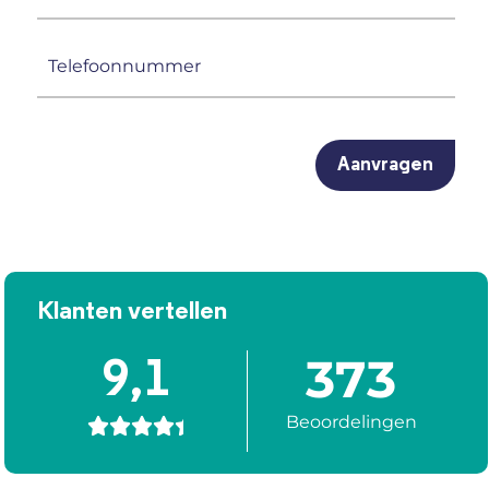
mailadres
(Vereist)
Telefoonnummer
(Vereist)
CAPTCHA
Klanten vertellen
373
9,1
Beoordelingen




