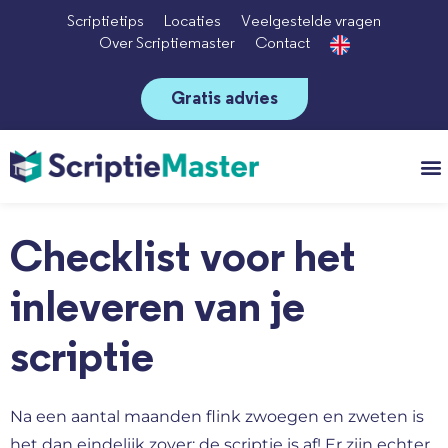
Scriptietips
Locaties
Veelgestelde vragen
Over Scriptiemaster
Contact
Gratis advies
Vo
Checklist voor het
inleveren van je
scriptie
Na een aantal maanden flink zwoegen en zweten is
het dan eindelijk zover: de scriptie is af! Er zijn echter