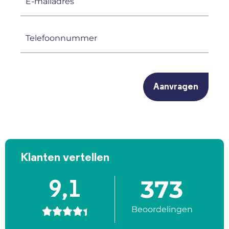
mailadres
(Vereist)
Telefoonnummer
(Vereist)
CAPTCHA
Klanten vertellen
373
9,1
Beoordelingen




