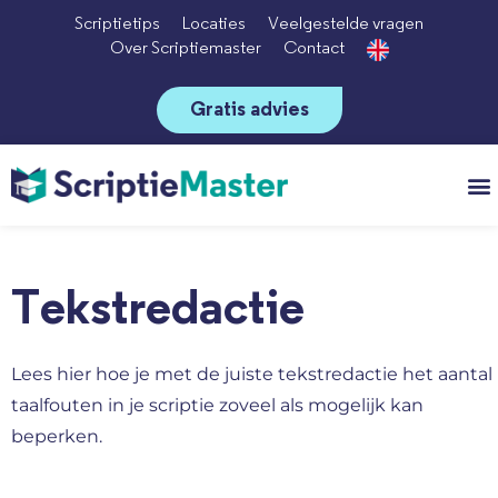
Scriptietips
Locaties
Veelgestelde vragen
Over Scriptiemaster
Contact
Gratis advies
Vo
Tekstredactie
Lees hier hoe je met de juiste tekstredactie het aantal
taalfouten in je scriptie zoveel als mogelijk kan
beperken.