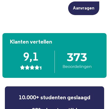
Klanten vertellen
373
9,1
Beoordelingen





10.000+ studenten geslaagd