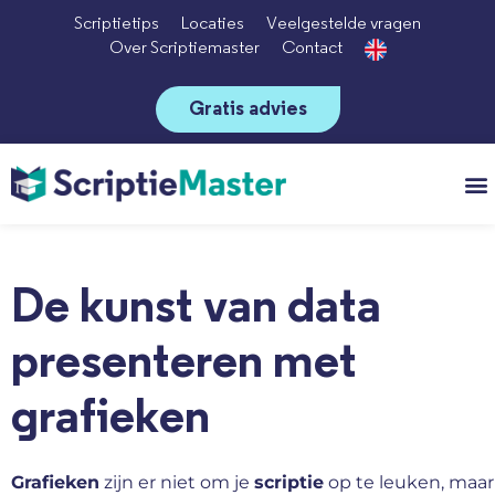
Scriptietips
Locaties
Veelgestelde vragen
Over Scriptiemaster
Contact
Gratis advies
Vo
De kunst van data
presenteren met
grafieken
Grafieken
zijn er niet om je
scriptie
op te leuken, maar