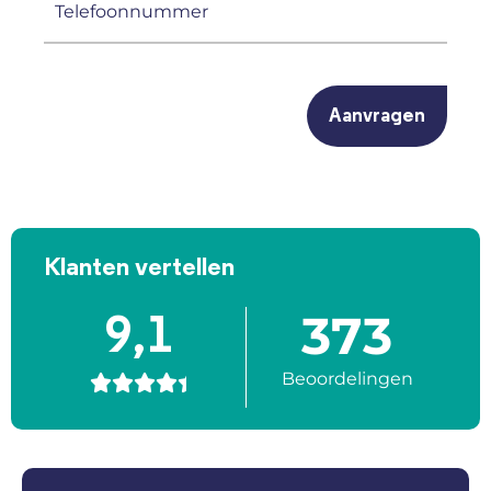
(Vereist)
CAPTCHA
Klanten vertellen
373
9,1
Beoordelingen




