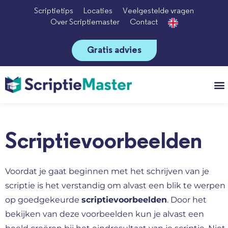
Scriptietips
Locaties
Veelgestelde vragen
Over Scriptiemaster
Contact
Gratis advies
Vo
Scriptievoorbeelden
Voordat je gaat beginnen met het schrijven van je
scriptie is het verstandig om alvast een blik te werpen
op goedgekeurde
scriptievoorbeelden
. Door het
bekijken van deze voorbeelden kun je alvast een