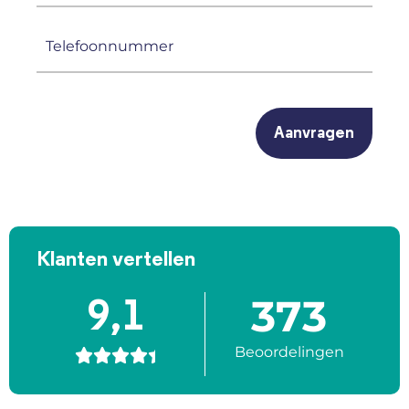
(Vereist)
Telefoonnummer
(Vereist)
CAPTCHA
Klanten vertellen
373
9,1
Beoordelingen




