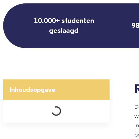
10.000+ studenten
98
geslaagd
Inhoudsopgave
D
w
I
b