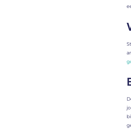
e
S
a
g
D
j
b
g