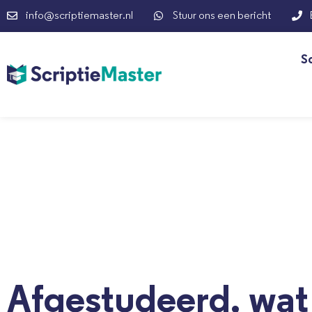
info@scriptiemaster.nl
Stuur ons een bericht
S
Afgestudeerd, wat