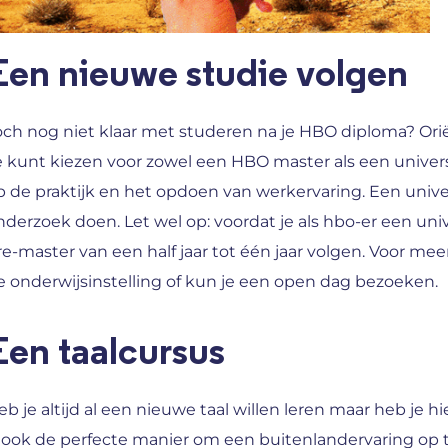
Een nieuwe studie volgen
och nog niet klaar met studeren na je HBO diploma? Ori
e kunt kiezen voor zowel een HBO master als een univer
p de praktijk en het opdoen van werkervaring. Een unive
nderzoek doen. Let wel op: voordat je als hbo-er een uni
re-master van een half jaar tot één jaar volgen. Voor mee
e onderwijsinstelling of kun je een open dag bezoeken.
Een taalcursus
eb je altijd al een nieuwe taal willen leren maar heb je h
s ook de perfecte manier om een buitenlandervaring op t