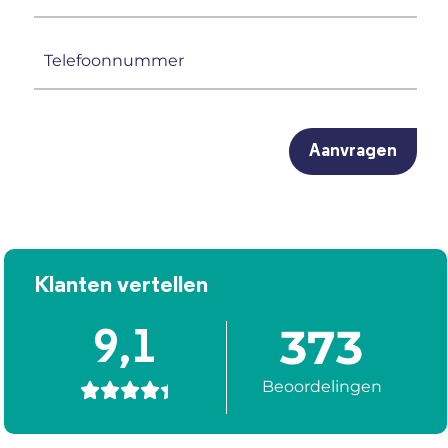
mailadres
(Vereist)
Telefoonnummer
(Vereist)
CAPTCHA
Klanten vertellen
373
9,1
Beoordelingen




