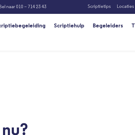
Scriptietips
Locaties
Bel naar 010 – 714 23 43
criptiebegeleiding
Scriptiehulp
Begeleiders
T
 nu?