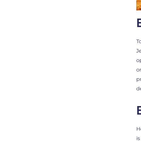
T
J
o
o
p
d
H
i