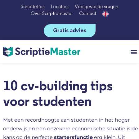
Scriptietips
Locaties
Veelgestelde vragen
Over Scriptiemaster
Contact
Gratis advies
Vo
10 cv-building tips
voor studenten
Met een recordhoogte aan studenten in het hoger
onderwijs en een onzekere economische situatie is de
kans op de perfecte
startersfunctie
erg klein. Uit