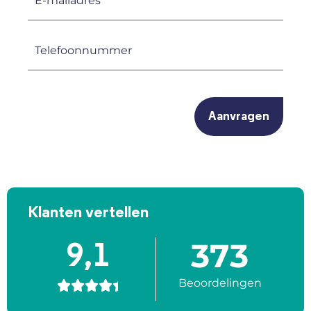
mailadres
(Vereist)
Telefoonnummer
(Vereist)
CAPTCHA
Klanten vertellen
373
9,1
Beoordelingen




