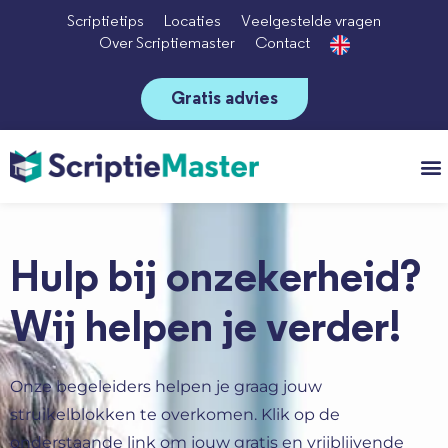
Scriptietips
Locaties
Veelgestelde vragen
Over Scriptiemaster
Contact
Gratis advies
Vo
Hulp bij onzekerheid?
Wij helpen je verder!
Onze begeleiders helpen je graag jouw
struikelblokken te overkomen. Klik op de
onderstaande link om jouw gratis en vrijblijvende