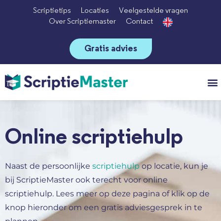
Scriptietips
Locaties
Veelgestelde vragen
Over Scriptiemaster
Contact
Gratis advies
Vo
Online scriptiehulp
Naast de persoonlijke
scriptiehulp
op locatie, kun je
bij ScriptieMaster ook terecht voor
online
scriptiehulp. Lees meer op deze pagina of klik op de
knop hieronder om een gratis adviesgesprek in te