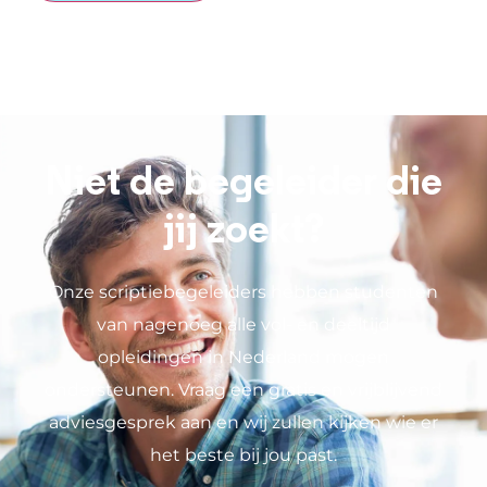
Niet de begeleider die
jij zoekt?
Onze scriptiebegeleiders hebben studenten
van nagenoeg alle vol- en deeltijd
opleidingen in Nederland mogen
ondersteunen. Vraag een gratis en vrijblijvend
adviesgesprek aan en wij zullen kijken wie er
het beste bij jou past.