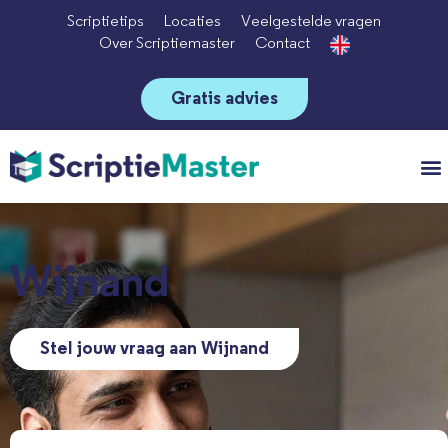
Scriptietips
Locaties
Veelgestelde vragen
Over Scriptiemaster
Contact
Gratis advies
Vo
Wijnand
Stel jouw vraag aan Wijnand