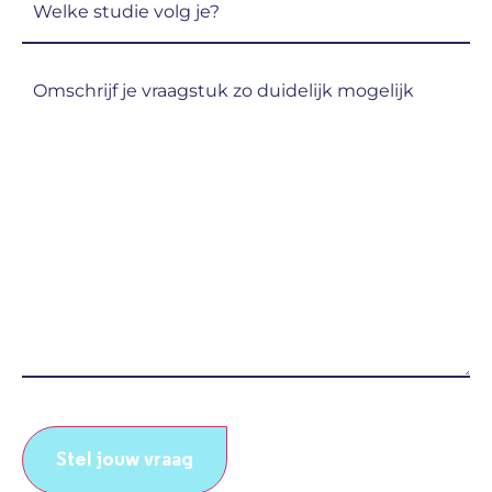
studie
volg
Omschrijf
je?
je
(Vereist)
vraagstuk
zo
duidelijk
mogelijk
(Vereist)
CAPTCHA