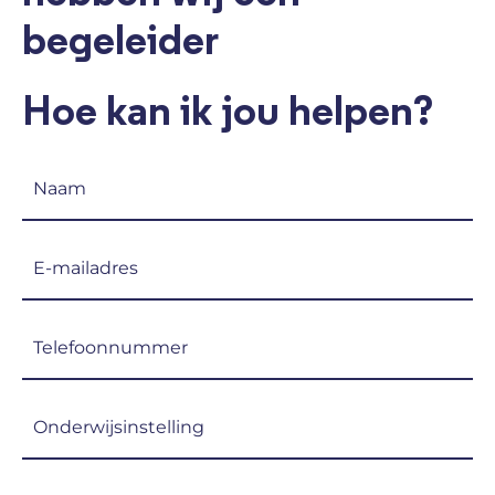
begeleider
Hoe kan ik jou helpen?
Naam
(Vereist)
E-
mailadres
(Vereist)
Telefoon
(Vereist)
Onderwijsinstelling
(Vereist)
Welke