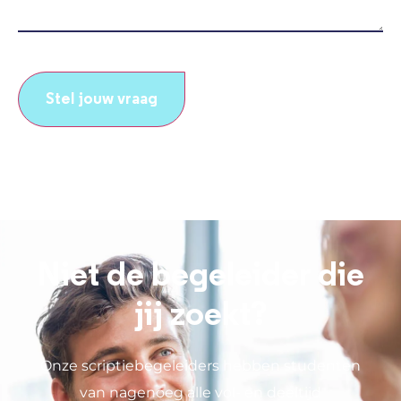
CAPTCHA
Niet de begeleider die
jij zoekt?
Onze scriptiebegeleiders hebben studenten
van nagenoeg alle vol- en deeltijd