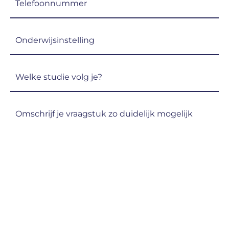
(Vereist)
Onderwijsinstelling
(Vereist)
Welke
studie
volg
Omschrijf
je?
je
(Vereist)
vraagstuk
zo
duidelijk
mogelijk
(Vereist)