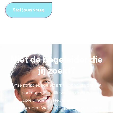
CAPTCHA
Niet de begeleider die
jij zoekt?
Onze scriptiebegeleiders hebben studenten
van nagenoeg alle vol- en deeltijd
opleidingen in Nederland mogen
ondersteunen. Vraag een gratis en vrijblijvend