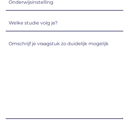
(Vereist)
Welke
studie
volg
Omschrijf
je?
je
(Vereist)
vraagstuk
zo
duidelijk
mogelijk
(Vereist)