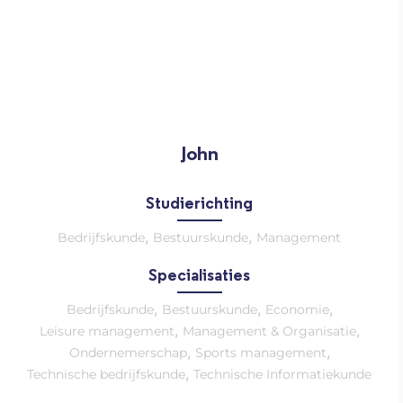
John
Studierichting
,
,
Bedrijfskunde
Bestuurskunde
Management
Specialisaties
,
,
,
Bedrijfskunde
Bestuurskunde
Economie
,
,
Leisure management
Management & Organisatie
,
,
Ondernemerschap
Sports management
,
Technische bedrijfskunde
Technische Informatiekunde