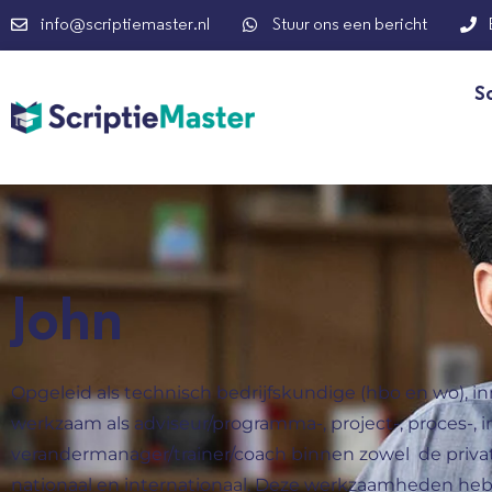
info@scriptiemaster.nl
Stuur ons een bericht
S
John
Opgeleid als technisch bedrijfskundige (hbo en wo), i
werkzaam als adviseur/programma-, project-, proces-, i
verandermanager/trainer/coach binnen zowel de private
nationaal en internationaal. Deze werkzaamheden h