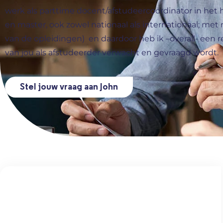
werk als parttime docent/afstudeercoördinator in het 
en master, ook zowel nationaal als internationaal; me
van de opleidingen) en daardoor heb ik –overall- een r
van jou als afstudeerder verwacht en gevraagd wordt.
Stel jouw vraag aan John