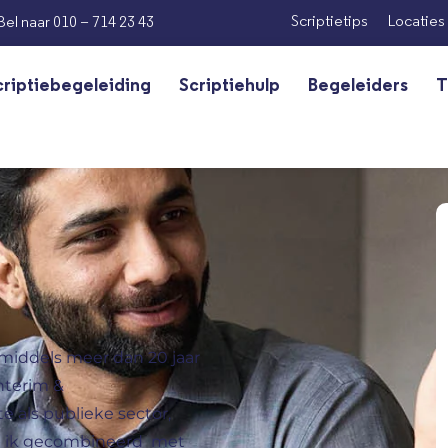
Scriptietips
Locaties
Bel naar 010 – 714 23 43
criptiebegeleiding
Scriptiehulp
Begeleiders
T
nmiddels meer dan 20 jaar
nterim &
 als publieke sector,
eb ik gecombineerd met