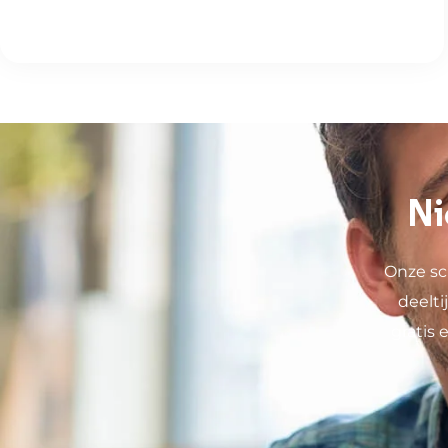
Ni
Onze sc
deelt
gratis 