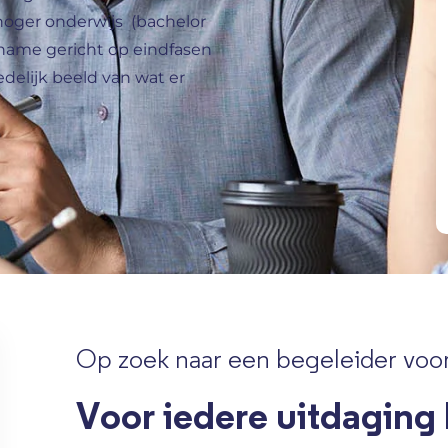
hoger onderwijs (bachelor
t name gericht op eindfasen
edelijk beeld van wat er
Op zoek naar een begeleider voor
Voor iedere uitdaging