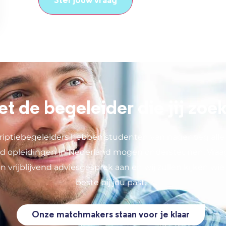
et de begeleider die jij zoe
riptiebegeleiders hebben studenten van nagenoeg alle 
ijd opleidingen in Nederland mogen ondersteunen. Vraa
en vrijblijvend adviesgesprek aan en wij zullen kijken wie
beste bij jou past.
Onze matchmakers staan voor je klaar