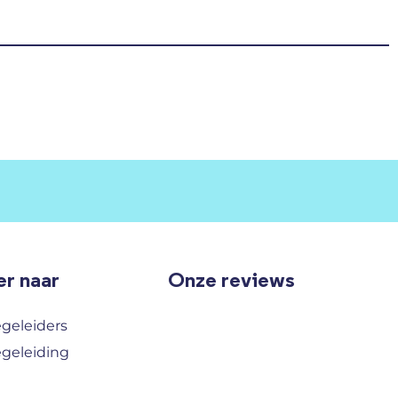
r naar
Onze reviews
egeleiders
egeleiding