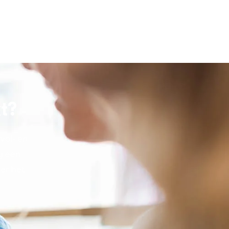
kt?
vol- en
g een
 er het