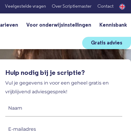
Veelgestelde vragen
Over Scriptiemaster
Contact
arieven
Voor onderwijsinstellingen
Kennisbank
Gratis advies
Hulp nodig bij je scriptie?
Vul je gegevens in voor een geheel gratis en
vrijblijvend adviesgesprek!
Naam
(Vereist)
E-