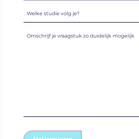
Welke
studie
volg
Omschrijf
je?
je
(Vereist)
vraagstuk
zo
duidelijk
mogelijk
(Vereist)
CAPTCHA