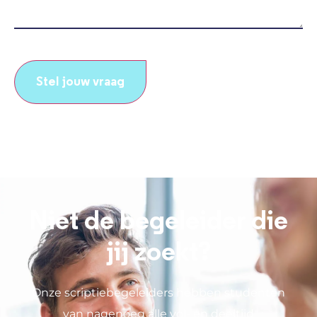
CAPTCHA
Niet de begeleider die
jij zoekt?
Onze scriptiebegeleiders hebben studenten
van nagenoeg alle vol- en deeltijd