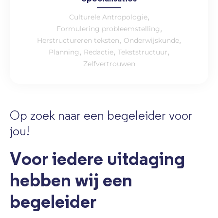
,
Culturele Antropologie
,
Formulering probleemstelling
,
,
Herstructureren teksten
Onderwijskunde
,
,
,
Planning
Redactie
Tekststructuur
Zelfvertrouwen
Op zoek naar een begeleider voor
jou!
Voor iedere uitdaging
hebben wij een
begeleider