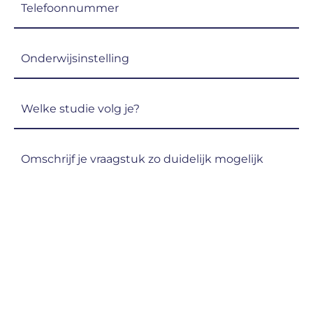
(Vereist)
Onderwijsinstelling
(Vereist)
Welke
studie
volg
Omschrijf
je?
je
(Vereist)
vraagstuk
zo
duidelijk
mogelijk
(Vereist)