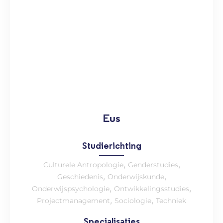
Eus
Studierichting
,
,
Culturele Antropologie
Genderstudies
,
,
Geschiedenis
Onderwijskunde
,
,
Onderwijspsychologie
Ontwikkelingsstudies
,
,
Projectmanagement
Sociologie
Techniek
Specialisaties