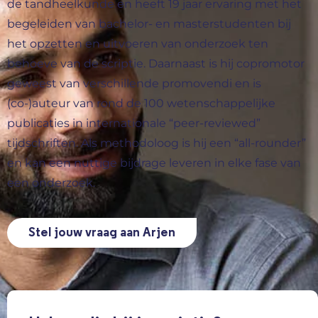
de tandheelkunde en heeft 19 jaar ervaring met het
begeleiden van bachelor- en masterstudenten bij
het opzetten en uitvoeren van onderzoek ten
behoeve van de scriptie. Daarnaast is hij copromotor
geweest van verschillende promovendi en is
(co-)auteur van rond de 100 wetenschappelijke
publicaties in internationale “peer-reviewed”
tijdschriften. Als methodoloog is hij een “all-rounder”
en kan een nuttige bijdrage leveren in elke fase van
een onderzoek.
Stel jouw vraag aan Arjen