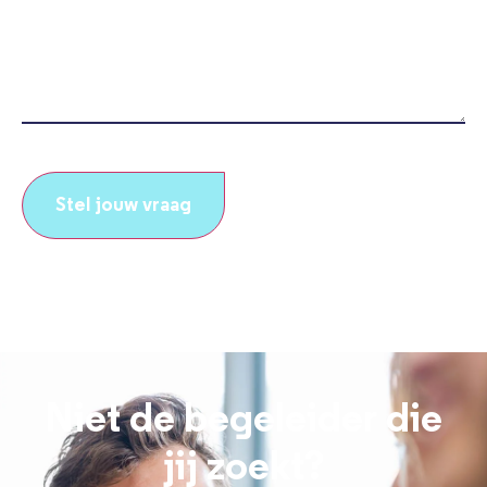
(Vereist)
CAPTCHA
Niet de begeleider die
jij zoekt?