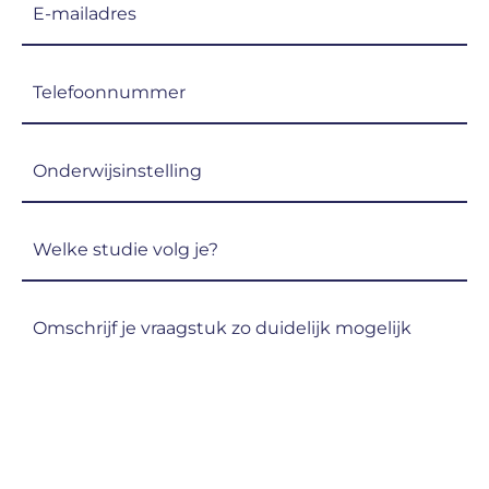
mailadres
(Vereist)
Telefoon
(Vereist)
Onderwijsinstelling
(Vereist)
Welke
studie
volg
Omschrijf
je?
je
(Vereist)
vraagstuk
zo
duidelijk
mogelijk