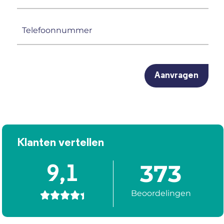
mailadres
(Vereist)
Telefoonnummer
(Vereist)
CAPTCHA
Klanten vertellen
373
9,1
Beoordelingen




