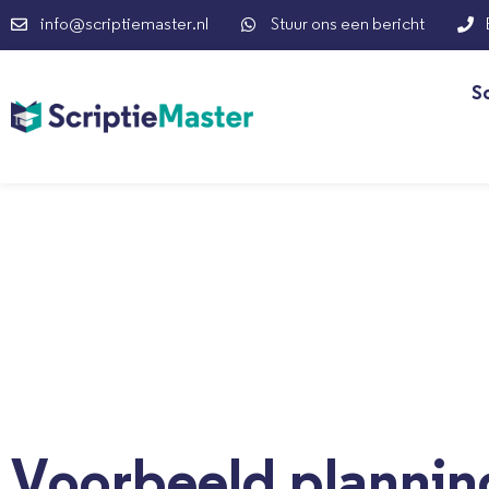
info@scriptiemaster.nl
Stuur ons een bericht
S
Voorbeeld plannin