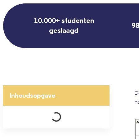
10.000+ studenten
98
geslaagd
D
Inhoudsopgave
h