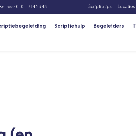
Scriptietips
Locaties
Bel naar 010 – 714 23 43
criptiebegeleiding
Scriptiehulp
Begeleiders
T
g (en