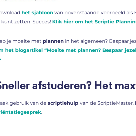
ownload
het sjabloon
van bovenstaande voorbeeld als Ex
n kunt zetten. Succes!
Klik hier om het Scriptie Plann
eb je moeite met
plannen
in het algemeen? Bespaar jeze
m het blogartikel “Moeite met plannen? Bespaar jezelf
>
Sneller afstuderen? Het maxi
aak gebruik van de
scriptiehulp
van de ScriptieMaster.
riëntatiegesprek
.