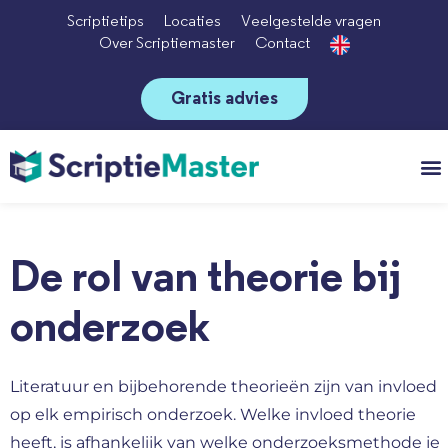
Scriptietips
Locaties
Veelgestelde vragen
Over Scriptiemaster
Contact
Gratis advies
Vo
De rol van theorie bij
onderzoek
Literatuur en bijbehorende theorieën zijn van invloed
op elk empirisch onderzoek. Welke invloed theorie
heeft, is afhankelijk van welke onderzoeksmethode je