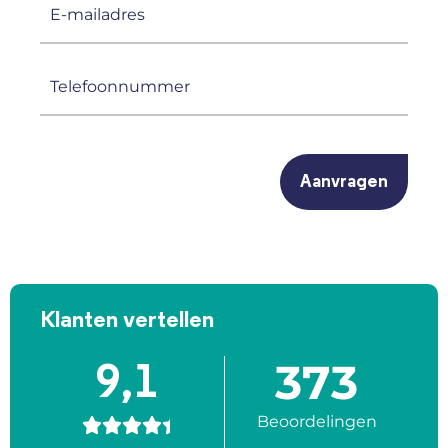
E-
mailadres
(Vereist)
Telefoonnummer
(Vereist)
CAPTCHA
Klanten vertellen
373
9,1
Beoordelingen




