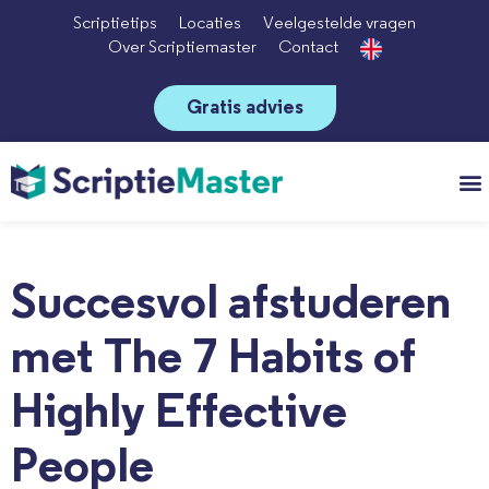
Scriptietips
Locaties
Veelgestelde vragen
Over Scriptiemaster
Contact
Gratis advies
Vo
Succesvol afstuderen
met The 7 Habits of
Highly Effective
People