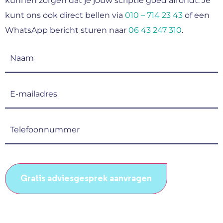
kunnen zorgen dat je jouw scriptie goed afrondt. Je
kunt ons ook direct bellen via
010 – 714 23 43
of een
WhatsApp bericht sturen naar
06 43 247 310
.
Naam
(Vereist)
E-
mailadres
(Vereist)
Telefoonnummer
(Vereist)
CAPTCHA