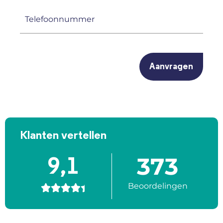
(Vereist)
Telefoonnummer
(Vereist)
CAPTCHA
Klanten vertellen
373
9,1
Beoordelingen




