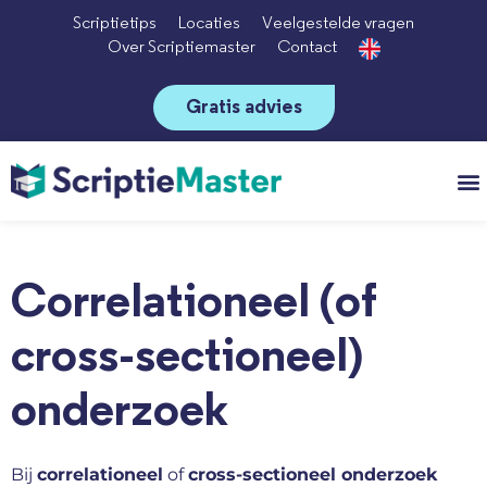
Scriptietips
Locaties
Veelgestelde vragen
Over Scriptiemaster
Contact
Gratis advies
Vo
Correlationeel (of
cross-sectioneel)
onderzoek
Bij
correlationeel
of
cross-sectioneel onderzoek