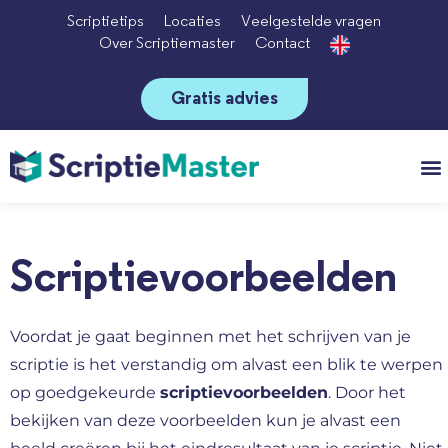
Scriptietips
Locaties
Veelgestelde vragen
Over Scriptiemaster
Contact
Gratis advies
Vo
Scriptievoorbeelden
Voordat je gaat beginnen met het schrijven van je
scriptie is het verstandig om alvast een blik te werpen
op goedgekeurde
scriptievoorbeelden
. Door het
bekijken van deze voorbeelden kun je alvast een