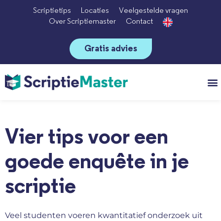
Scriptietips
Locaties
Veelgestelde vragen
Over Scriptiemaster
Contact
Gratis advies
Vo
Vier tips voor een
goede enquête in je
scriptie
Veel studenten voeren kwantitatief onderzoek uit