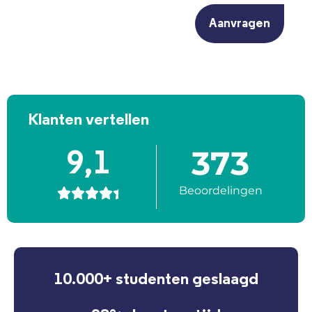
Klanten vertellen
373
9,1
Beoordelingen





10.000+ studenten geslaagd