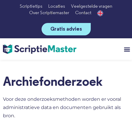
Scriptietips
Locaties
Veelgestelde vragen
Over Scriptiemaster
Contact
Gratis advies
Vo
Archiefonderzoek
Voor deze onderzoeksmethoden worden er vooral
administratieve data en documenten gebruikt als
bron.