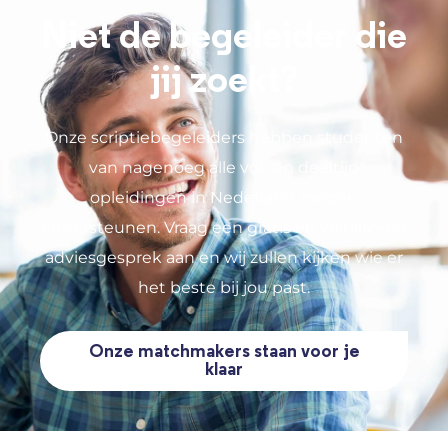
Niet de begeleider die
jij zoekt?
Onze scriptiebegeleiders hebben studenten
van nagenoeg alle vol- en deeltijd
opleidingen in Nederland mogen
ondersteunen. Vraag een gratis en vrijblijvend
adviesgesprek aan en wij zullen kijken wie er
het beste bij jou past.
Onze matchmakers staan voor je
klaar