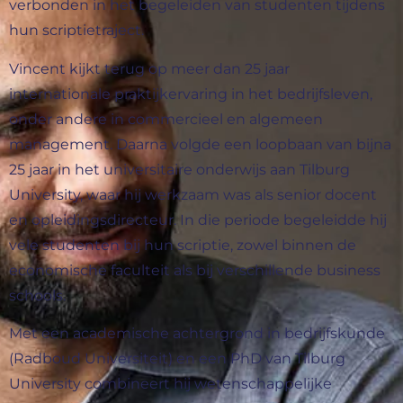
verbonden in het begeleiden van studenten tijdens
hun scriptietraject.
Vincent kijkt terug op meer dan 25 jaar
internationale praktijkervaring in het bedrijfsleven,
onder andere in commercieel en algemeen
management. Daarna volgde een loopbaan van bijna
25 jaar in het universitaire onderwijs aan Tilburg
University, waar hij werkzaam was als senior docent
en opleidingsdirecteur. In die periode begeleidde hij
vele studenten bij hun scriptie, zowel binnen de
economische faculteit als bij verschillende business
schools.
Met een academische achtergrond in bedrijfskunde
(Radboud Universiteit) en een PhD van Tilburg
University combineert hij wetenschappelijke