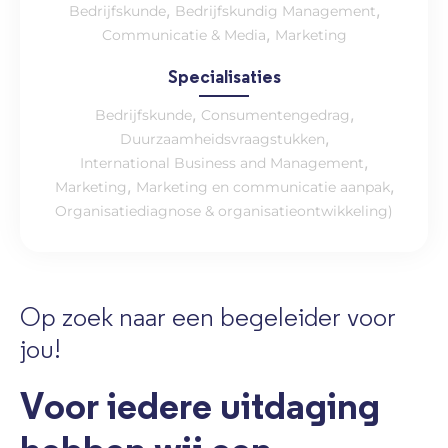
,
,
Bedrijfskunde
Bedrijfskundig Management
,
Communicatie & Media
Marketing
Specialisaties
,
,
Bedrijfskunde
Consumentengedrag
,
Duurzaamheidsvraagstukken
,
International Business and Management
,
,
Marketing
Marketing en communicatie aanpak
Organisatiediagnose & organisatieontwikkeling)
Op zoek naar een begeleider voor
jou!
Voor iedere uitdaging