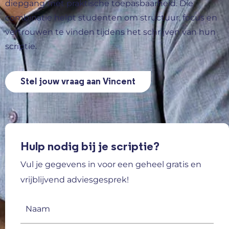
diepgang met praktische toepasbaarheid. Die
combinatie helpt studenten om structuur, focus en
vertrouwen te vinden tijdens het schrijven van hun
scriptie.
Stel jouw vraag aan Vincent
Hulp nodig bij je scriptie?
Vul je gegevens in voor een geheel gratis en
vrijblijvend adviesgesprek!
Naam
(Vereist)