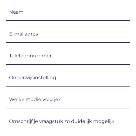
Naam
(Vereist)
E-
mailadres
(Vereist)
Telefoon
(Vereist)
Onderwijsinstelling
(Vereist)
Welke
studie
volg
Omschrijf
je?
je
(Vereist)
vraagstuk