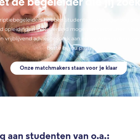
et de begeleider die jij zoe
riptiebegeleiders hebben studenten van nagenoeg alle 
ijd opleidingen in Nederland mogen ondersteunen. Vraa
en vrijblijvend adviesgesprek aan en wij zullen kijken wie
beste bij jou past.
Onze matchmakers staan voor je klaar
g aan studenten van o.a.: