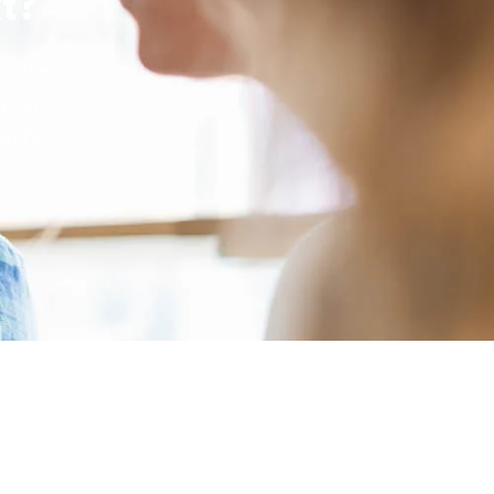
kt?
vol- en
g een
 er het