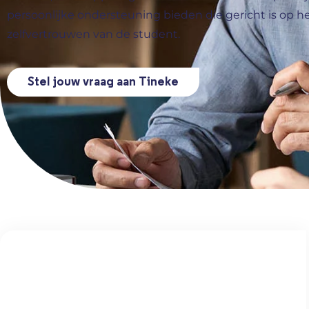
persoonlijke ondersteuning bieden die gericht is op he
zelfvertrouwen van de student.
Stel jouw vraag aan Tineke