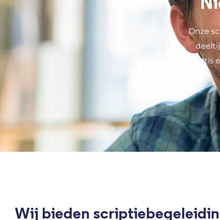
Ni
Onze sc
deelt
gratis 
Wij bieden scriptiebegeleidin