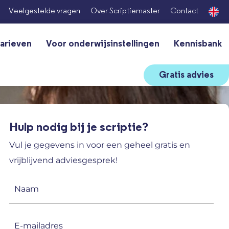
Veelgestelde vragen
Over Scriptiemaster
Contact
arieven
Voor onderwijsinstellingen
Kennisbank
Gratis advies
Hulp nodig bij je scriptie?
Vul je gegevens in voor een geheel gratis en
vrijblijvend adviesgesprek!
Naam
(Vereist)
E-