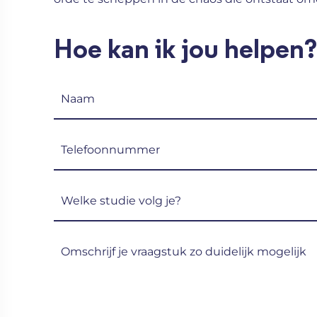
Hoe kan ik jou helpen?
Naam
(Vereist)
Telefoon
(Vereist)
Welke
studie
volg
Omschrijf
je?
je
(Vereist)
vraagstuk
zo