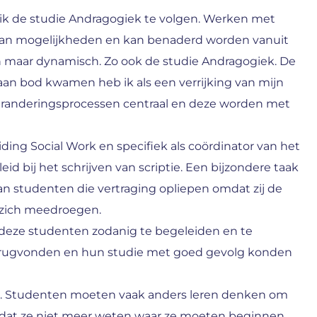
 ik de studie Andragogiek te volgen. Werken met
aan mogelijkheden en kan benaderd worden vanuit
sch maar dynamisch. Zo ook de studie Andragogiek. De
e aan bod kwamen heb ik als een verrijking van mijn
veranderingsprocessen centraal en deze worden met
ding Social Work en specifiek als coördinator van het
id bij het schrijven van scriptie. Een bijzondere taak
n studenten die vertraging opliepen omdat zij de
 zich meedroegen.
m deze studenten zodanig te begeleiden en te
terugvonden en hun studie met goed gevolg konden
es. Studenten moeten vaak anders leren denken om
mdat ze niet meer weten waar ze moeten beginnen.