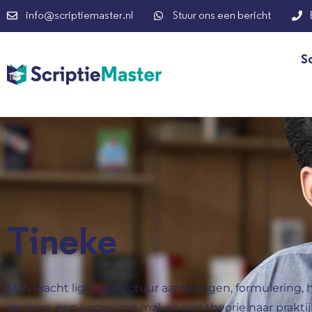
info@scriptiemaster.nl
Stuur ons een bericht
S
Tineke
Mijn kracht ligt in structuur aanbrengen, formulering, 
denken, een koppeling maken van theorie naar praktijk