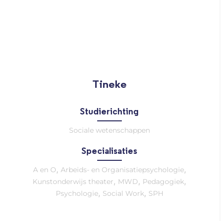
Tineke
Studierichting
Sociale wetenschappen
Specialisaties
,
,
A en O
Arbeids- en Organisatiepsychologie
,
,
,
Kunstonderwijs theater
MWD
Pedagogiek
,
,
Psychologie
Social Work
SPH