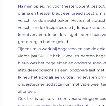
Na mijn opleiding voor theaterdocent besloot
drama en theater biedt een breed spectrum 
verschillende invalshoeken. Het is niet stati
verschillende disciplines die tijdens de studi
kennis ervaren. In beide vakgebieden staan 
grote zorg in banen geleid.
Tijdens mijn werk bij hogescholen aan de oplei
vierde jaar SPH Dt heb ik veel studenten begele
hierin was het begeleiden en ondersteunen va
afstudeeropdracht als een loodzware last met
Ik heb het altijd als een uitdaging ervaren o
ondersteunen zodat zij hun motivatie weer 
afronden.
Ook hier is sprake van een veranderingsproc
orde te scheppen in de chaos die ontstaat o