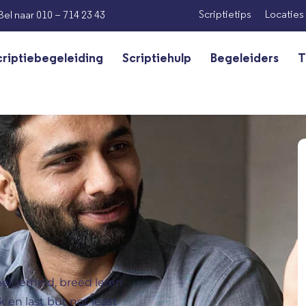
Scriptietips
Locaties
Bel naar 010 – 714 23 43
criptiebegeleiding
Scriptiehulp
Begeleiders
T
helderheid, breed leren
 en last but not least