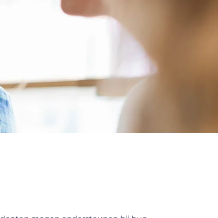
vol- en
g een
 er het