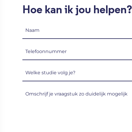
Hoe kan ik jou helpen?
Naam
(Vereist)
Telefoon
(Vereist)
Welke
studie
volg
Omschrijf
je?
je
(Vereist)
vraagstuk
zo
duidelijk