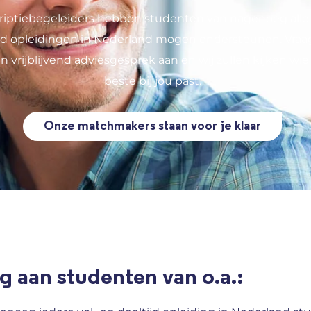
riptiebegeleiders hebben studenten van nagenoeg alle 
ijd opleidingen in Nederland mogen ondersteunen. Vraa
en vrijblijvend adviesgesprek aan en wij zullen kijken wie
beste bij jou past.
Onze matchmakers staan voor je klaar
g aan studenten van o.a.: