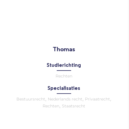
Thomas
Studierichting
Rechten
Specialisaties
,
,
,
Bestuursrecht
Nederlands recht
Privaatrecht
,
Rechten
Staatsrecht