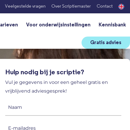
Veelgestelde vragen
Over Scriptiemaster
Contact
arieven
Voor onderwijsinstellingen
Kennisbank
Gratis advies
Hulp nodig bij je scriptie?
Vul je gegevens in voor een geheel gratis en
vrijblijvend adviesgesprek!
Naam
(Vereist)
E-