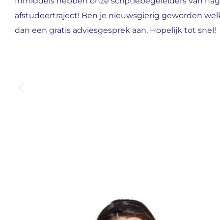
Inmiddels hebben onze scriptiebegeleiders van nag
afstudeertraject! Ben je nieuwsgierig geworden wel
dan een gratis adviesgesprek aan. Hopelijk tot snel!