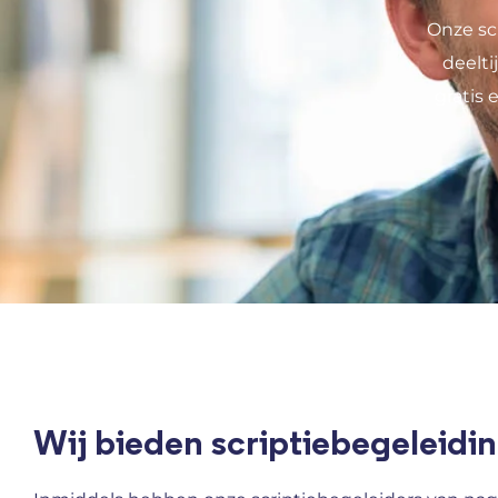
Onze sc
deelt
gratis 
Wij bieden scriptiebegeleidin