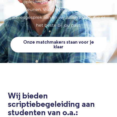
opleidingen in Nederland mogen
ondersteunen. Vraag een gratis en vrijblijvend
adviesgesprek aan en wij zullen kijken wie er
het beste bij jou past.
Onze matchmakers staan voor je
klaar
Wij bieden
scriptiebegeleiding aan
studenten van o.a.: