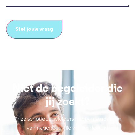
CAPTCHA
Niet de begeleider die
jij zoekt?
Onze scriptiebegeleiders hebben studenten
van nagenoeg alle vol- en deeltijd