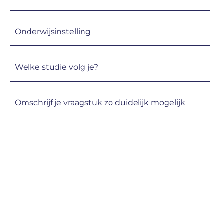
(Vereist)
Onderwijsinstelling
(Vereist)
Welke
studie
volg
Omschrijf
je?
je
(Vereist)
vraagstuk
zo
duidelijk
mogelijk
(Vereist)