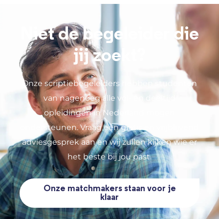
Niet de begeleider die
jij zoekt?
Onze scriptiebegeleiders hebben studenten
van nagenoeg alle vol- en deeltijd
opleidingen in Nederland mogen
ondersteunen. Vraag een gratis en vrijblijvend
adviesgesprek aan en wij zullen kijken wie er
het beste bij jou past.
Onze matchmakers staan voor je
klaar