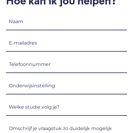
Hoe kan ik jou helpen?
Naam
(Vereist)
E-
mailadres
(Vereist)
Telefoon
(Vereist)
Onderwijsinstelling
(Vereist)
Welke
studie
volg
Omschrijf
je?