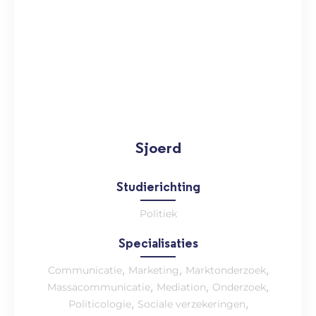
Sjoerd
Studierichting
Politiek
Specialisaties
,
,
,
Communicatie
Marketing
Marktonderzoek
,
,
,
Massacommunicatie
Mediation
Onderzoek
,
,
Politicologie
Sociale verzekeringen