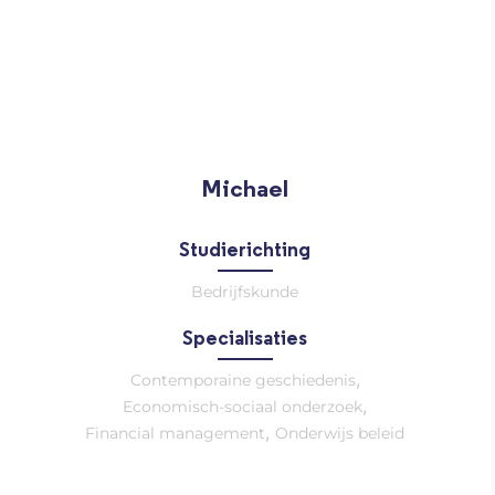
Michael
Studierichting
Bedrijfskunde
Specialisaties
,
Contemporaine geschiedenis
,
Economisch-sociaal onderzoek
,
Financial management
Onderwijs beleid