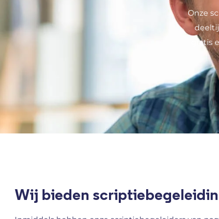
Onze sc
deelt
gratis 
Wij bieden scriptiebegeleidin