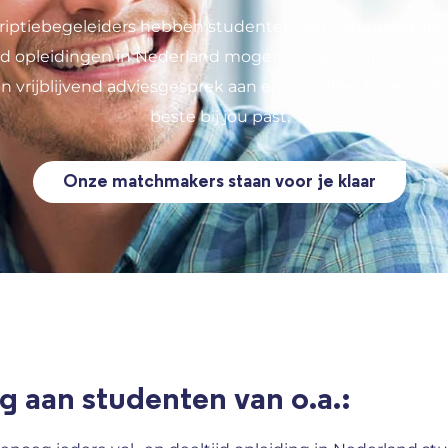
riptiebegeleiders hebben studenten van nagenoeg alle 
ijd opleidingen in Nederland mogen ondersteunen. Vraa
en vrijblijvend adviesgesprek aan en wij zullen kijken wie
beste bij jou past.
Onze matchmakers staan voor je klaar
g aan studenten van o.a.: