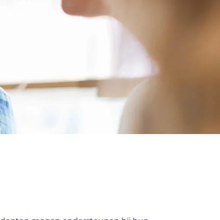
vol- en
g een
 er het