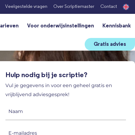
Veelgestelde vragen
Over Scriptiemaster
Contact
arieven
Voor onderwijsinstellingen
Kennisbank
Gratis advies
Hulp nodig bij je scriptie?
Vul je gegevens in voor een geheel gratis en
vrijblijvend adviesgesprek!
Naam
(Vereist)
E-