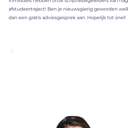
Inmiddels hebben onze scriptiebegeleiders van nag
afstudeertraject! Ben je nieuwsgierig geworden wel
dan een gratis adviesgesprek aan. Hopelijk tot snel!