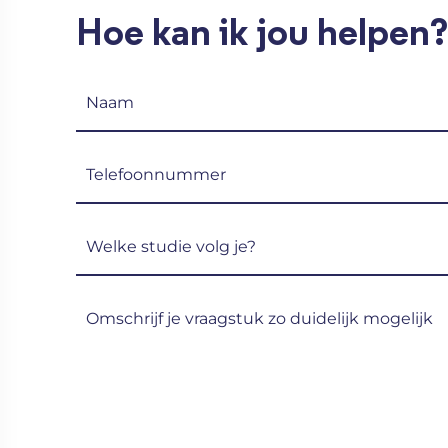
Hoe kan ik jou helpen?
Naam
(Vereist)
Telefoon
(Vereist)
Welke
studie
volg
Omschrijf
je?
je
(Vereist)
vraagstuk
zo
duidelijk