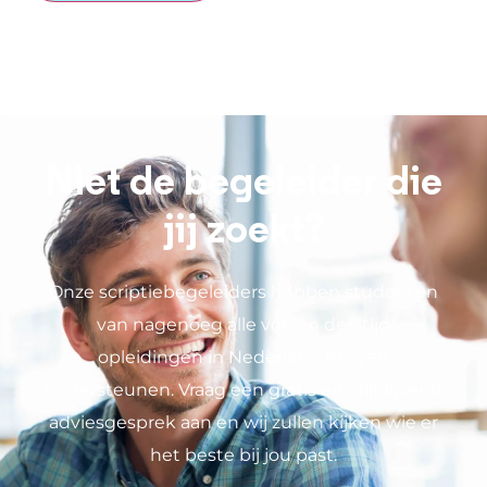
Niet de begeleider die
jij zoekt?
Onze scriptiebegeleiders hebben studenten
van nagenoeg alle vol- en deeltijd
opleidingen in Nederland mogen
ondersteunen. Vraag een gratis en vrijblijvend
adviesgesprek aan en wij zullen kijken wie er
het beste bij jou past.