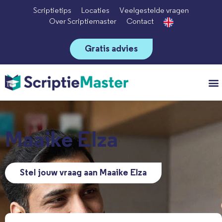
Scriptietips
Locaties
Veelgestelde vragen
Over Scriptiemaster
Contact
Gratis advies
Vo
Maaike Elza
Stel jouw vraag aan Maaike Elza