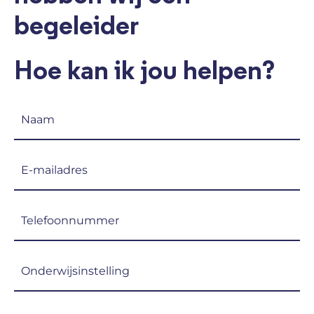
begeleider
Hoe kan ik jou helpen?
Naam
(Vereist)
E-
mailadres
(Vereist)
Telefoon
(Vereist)
Onderwijsinstelling
(Vereist)
Welke