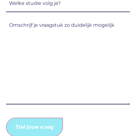
studie
volg
Omschrijf
je?
je
(Vereist)
vraagstuk
zo
duidelijk
mogelijk
(Vereist)
CAPTCHA