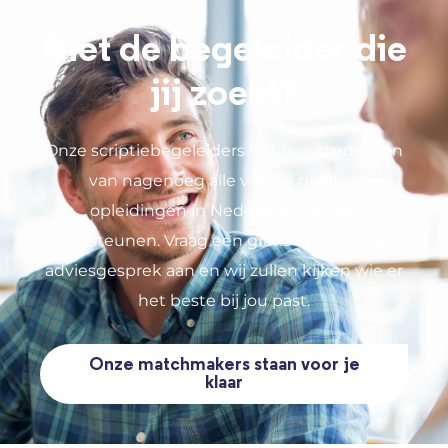
Niet de begeleider die
jij zoekt?
Onze scriptiebegeleiders hebben studenten
van nagenoeg alle vol- en deeltijd
opleidingen in Nederland mogen
ondersteunen. Vraag een gratis en vrijblijvend
adviesgesprek aan en wij zullen kijken wie er
het beste bij jou past.
Onze matchmakers staan voor je
klaar