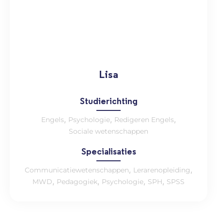
Lisa
Studierichting
,
,
,
Engels
Psychologie
Redigeren Engels
Sociale wetenschappen
Specialisaties
,
,
Communicatiewetenschappen
Lerarenopleiding
,
,
,
,
MWD
Pedagogiek
Psychologie
SPH
SPSS