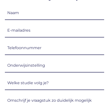
Naam
(Vereist)
E-
mailadres
(Vereist)
Telefoon
(Vereist)
Onderwijsinstelling
(Vereist)
Welke
studie
volg
Omschrijf
je?
je
(Vereist)