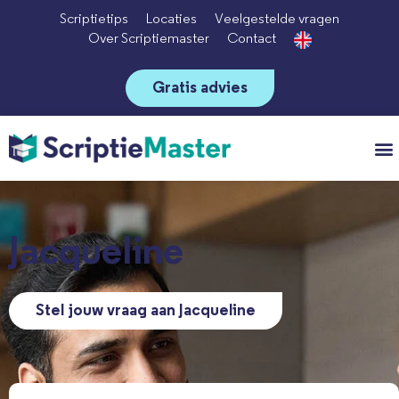
Scriptietips
Locaties
Veelgestelde vragen
Over Scriptiemaster
Contact
Gratis advies
Vo
Jacqueline
Stel jouw vraag aan Jacqueline