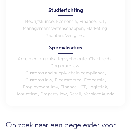
Studierichting
,
,
,
,
Bedrijfskunde
Economie
Finance
ICT
,
,
Management wetenschappen
Marketing
,
Rechten
Veiligheid
Specialisaties
,
,
Arbeid en organisatiepsychologie
Civiel recht
,
Corporate law
,
Customs and supply chain compliance
,
,
,
Customs law
E-commerce
Economie
,
,
,
,
Employment law
Finance
ICT
Logistiek
,
,
,
Marketing
Property law
Retail
Verpleegkunde
Op zoek naar een begeleider voor