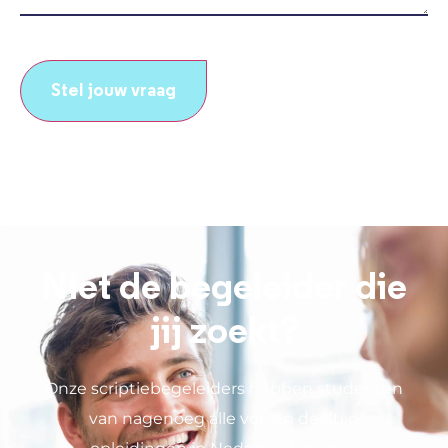
CAPTCHA
Niet de begeleider die
jij zoekt?
Onze scriptiebegeleiders hebben studenten
van nagenoeg alle vol- en deeltijd