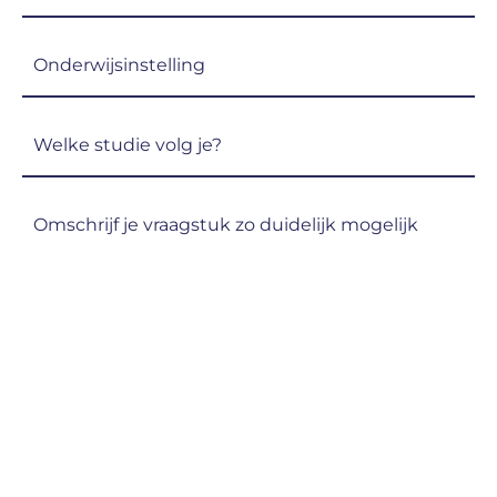
(Vereist)
Onderwijsinstelling
(Vereist)
Welke
studie
volg
Omschrijf
je?
je
(Vereist)
vraagstuk
zo
duidelijk
mogelijk
(Vereist)